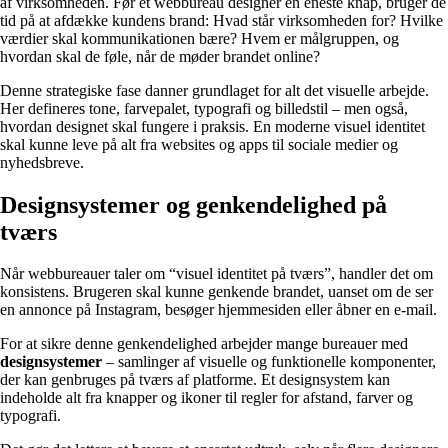
af virksomheden. Før et webbureau designer en eneste knap, bruger de
tid på at afdække kundens brand: Hvad står virksomheden for? Hvilke
værdier skal kommunikationen bære? Hvem er målgruppen, og
hvordan skal de føle, når de møder brandet online?
Denne strategiske fase danner grundlaget for alt det visuelle arbejde.
Her defineres tone, farvepalet, typografi og billedstil – men også,
hvordan designet skal fungere i praksis. En moderne visuel identitet
skal kunne leve på alt fra websites og apps til sociale medier og
nyhedsbreve.
Designsystemer og genkendelighed på
tværs
Når webbureauer taler om “visuel identitet på tværs”, handler det om
konsistens. Brugeren skal kunne genkende brandet, uanset om de ser
en annonce på Instagram, besøger hjemmesiden eller åbner en e-mail.
For at sikre denne genkendelighed arbejder mange bureauer med
designsystemer
– samlinger af visuelle og funktionelle komponenter,
der kan genbruges på tværs af platforme. Et designsystem kan
indeholde alt fra knapper og ikoner til regler for afstand, farver og
typografi.