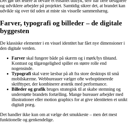
Det gør det lettere at bevare et ensartet udtryk, selv når flere designere
og udviklere arbejder på projektet. Samtidig sikrer det, at brandet kan
udvikle sig over tid uden at miste sin visuelle sammenhæng.
Farver, typografi og billeder – de digitale
byggesten
De klassiske elementer i en visuel identitet har fået nye dimensioner i
den digitale verden.
Farver
skal fungere både på skærm og i mørk/lys tilstand.
Kontrast og tilgængelighed spiller en større rolle end
nogensinde.
Typografi
skal være læsbar på alt fra store desktops til små
mobilskærme. Webbureauer vælger ofte weboptimerede
skrifttyper, der kombinerer æstetik med performance.
Billeder og grafik
bruges strategisk til at skabe stemning og
understøtte brandets fortælling. Mange bureauer arbejder med
illustrationer eller motion graphics for at give identiteten et unikt
digitalt præg.
Det handler ikke kun om at vælge det smukkeste – men det mest
funktionelle og genkendelige.