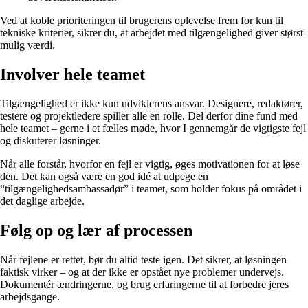
Ved at koble prioriteringen til brugerens oplevelse frem for kun til
tekniske kriterier, sikrer du, at arbejdet med tilgængelighed giver størst
mulig værdi.
Involver hele teamet
Tilgængelighed er ikke kun udviklerens ansvar. Designere, redaktører,
testere og projektledere spiller alle en rolle. Del derfor dine fund med
hele teamet – gerne i et fælles møde, hvor I gennemgår de vigtigste fejl
og diskuterer løsninger.
Når alle forstår, hvorfor en fejl er vigtig, øges motivationen for at løse
den. Det kan også være en god idé at udpege en
“tilgængelighedsambassadør” i teamet, som holder fokus på området i
det daglige arbejde.
Følg op og lær af processen
Når fejlene er rettet, bør du altid teste igen. Det sikrer, at løsningen
faktisk virker – og at der ikke er opstået nye problemer undervejs.
Dokumentér ændringerne, og brug erfaringerne til at forbedre jeres
arbejdsgange.