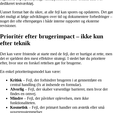
dedikeret testværktøj.
Uanset format bør du sikre, at alle fejl kan spores og opdateres. Det gør
det muligt at følge udviklingen over tid og dokumentere forbedringer –
noget der ofte efterspørges i både interne rapporter og eksterne
revisioner.
Prioritér efter brugerimpact – ikke kun
efter teknik
Det kan være fristende at starte med de fejl, der er hurtigst at rette, men
det er sjældent den mest effektive strategi. I stedet bør du prioritere
efter, hvor stor en forskel rettelsen gør for brugerne.
En enkel prioriteringsmodel kan være:
Kritisk
– Fejl, der forhindrer brugeren i at gennemføre en
central handling (fx at indsende en formular).
Alvorlig
– Fejl, der skaber væsentlige barrierer, men hvor der
findes en omvej.
Mindre
– Fejl, der påvirker oplevelsen, men ikke
funktionaliteten.
Kosmetisk
– Fejl, der primært handler om æstetik eller små
uoverensstemmelser.