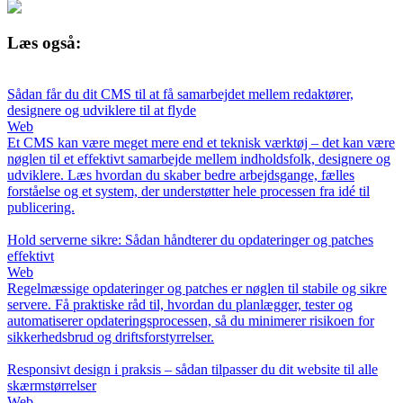
Læs også:
Sådan får du dit CMS til at få samarbejdet mellem redaktører,
designere og udviklere til at flyde
Web
Et CMS kan være meget mere end et teknisk værktøj – det kan være
nøglen til et effektivt samarbejde mellem indholdsfolk, designere og
udviklere. Læs hvordan du skaber bedre arbejdsgange, fælles
forståelse og et system, der understøtter hele processen fra idé til
publicering.
Hold serverne sikre: Sådan håndterer du opdateringer og patches
effektivt
Web
Regelmæssige opdateringer og patches er nøglen til stabile og sikre
servere. Få praktiske råd til, hvordan du planlægger, tester og
automatiserer opdateringsprocessen, så du minimerer risikoen for
sikkerhedsbrud og driftsforstyrrelser.
Responsivt design i praksis – sådan tilpasser du dit website til alle
skærmstørrelser
Web