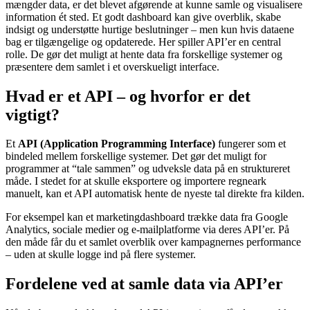
mængder data, er det blevet afgørende at kunne samle og visualisere
information ét sted. Et godt dashboard kan give overblik, skabe
indsigt og understøtte hurtige beslutninger – men kun hvis dataene
bag er tilgængelige og opdaterede. Her spiller API’er en central
rolle. De gør det muligt at hente data fra forskellige systemer og
præsentere dem samlet i et overskueligt interface.
Hvad er et API – og hvorfor er det
vigtigt?
Et
API (Application Programming Interface)
fungerer som et
bindeled mellem forskellige systemer. Det gør det muligt for
programmer at “tale sammen” og udveksle data på en struktureret
måde. I stedet for at skulle eksportere og importere regneark
manuelt, kan et API automatisk hente de nyeste tal direkte fra kilden.
For eksempel kan et marketingdashboard trække data fra Google
Analytics, sociale medier og e-mailplatforme via deres API’er. På
den måde får du et samlet overblik over kampagnernes performance
– uden at skulle logge ind på flere systemer.
Fordelene ved at samle data via API’er