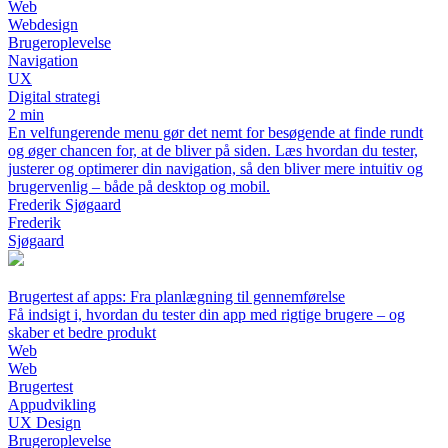
Web
Webdesign
Brugeroplevelse
Navigation
UX
Digital strategi
2 min
En velfungerende menu gør det nemt for besøgende at finde rundt
og øger chancen for, at de bliver på siden. Læs hvordan du tester,
justerer og optimerer din navigation, så den bliver mere intuitiv og
brugervenlig – både på desktop og mobil.
Frederik Sjøgaard
Frederik
Sjøgaard
Brugertest af apps: Fra planlægning til gennemførelse
Få indsigt i, hvordan du tester din app med rigtige brugere – og
skaber et bedre produkt
Web
Web
Brugertest
Appudvikling
UX Design
Brugeroplevelse