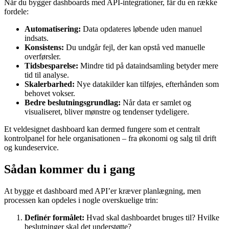
Når du bygger dashboards med API-integrationer, får du en række
fordele:
Automatisering:
Data opdateres løbende uden manuel
indsats.
Konsistens:
Du undgår fejl, der kan opstå ved manuelle
overførsler.
Tidsbesparelse:
Mindre tid på dataindsamling betyder mere
tid til analyse.
Skalerbarhed:
Nye datakilder kan tilføjes, efterhånden som
behovet vokser.
Bedre beslutningsgrundlag:
Når data er samlet og
visualiseret, bliver mønstre og tendenser tydeligere.
Et veldesignet dashboard kan dermed fungere som et centralt
kontrolpanel for hele organisationen – fra økonomi og salg til drift
og kundeservice.
Sådan kommer du i gang
At bygge et dashboard med API’er kræver planlægning, men
processen kan opdeles i nogle overskuelige trin:
Definér formålet:
Hvad skal dashboardet bruges til? Hvilke
beslutninger skal det understøtte?