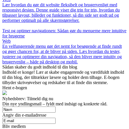
Lær hvordan du gør dit website fleksibelt og brugervenligt med
responsivt design. Denne guide viser dig trin for trin, hvordan du
tilpasser layout, billeder og funktioner, så din side ser godt ud og
performer optimalt på alle skærmstørrelser.
Test og optimer navigationen: Sådan gør du menuerne mere intuitive
for brugerne
Web
En velfungerende menu gør det nemt for besøgende at finde rundt
og øger chancen for, at de bliver på siden. Læs hvordan du tester,
justerer og optimerer din navigation, så den bliver mere intuitiv og
brugervenlig – både på desktop og mobil.
Sådan skaber du godt indhold til din blog
Indhold er konge! Lær at skabe engagerende og værdifuldt indhold
til din blog, der tiltrækker læsere og holder dem tilbage. E-bogen
tilbyder skriveøvelser og redskaber til at finde din stemme.
Hent e-bogen
Nyhedsbrev: Tilmeld dig nu
Din nye yndlingsmail – fyldt med indsigt og konkrete råd.
Angiv din e-mailadresse
Bliv medlem