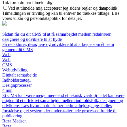
Tak fordi du har tilmeldt dig
Ved at tilmelde mig accepterer jeg sidens regler og datapolitik.
Tilmeldingen er frivillig og kan til enhver tid trækkes tilbage. Læs
vores vilkår og persondatapolitik for detaljer.
Sådan får du dit CMS til at få samarbejdet mellem redaktører,
designere og udviklere til at flyde
Få redaktører, designere og udviklere til at arbejde som ét team
gennem dit CMS
Web
Web
CMS
Webudvikling
Digitalt samarbejde
Indholdsstrategi
Designprocesser
4 min
Et CMS kan være meget mere end et teknisk værktøj – det kan være
nøglen til et effektivt samarbejde mellem indholdsfolk, designere og
udviklere. Læs hvordan du skaber bedre arbejdsgange, fælles
forståelse og et system, der understøtter hele processen fra idé til
publicering.
Reza Madsen
Reza