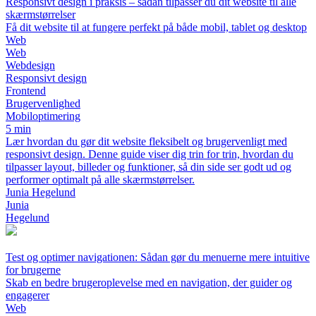
Responsivt design i praksis – sådan tilpasser du dit website til alle
skærmstørrelser
Få dit website til at fungere perfekt på både mobil, tablet og desktop
Web
Web
Webdesign
Responsivt design
Frontend
Brugervenlighed
Mobiloptimering
5 min
Lær hvordan du gør dit website fleksibelt og brugervenligt med
responsivt design. Denne guide viser dig trin for trin, hvordan du
tilpasser layout, billeder og funktioner, så din side ser godt ud og
performer optimalt på alle skærmstørrelser.
Junia Hegelund
Junia
Hegelund
Test og optimer navigationen: Sådan gør du menuerne mere intuitive
for brugerne
Skab en bedre brugeroplevelse med en navigation, der guider og
engagerer
Web