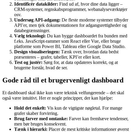
Identificér datakilder:
Find ud af, hvor dine data ligger –
CRM-systemer, regnskabsprogrammer, webanalyseværktøjer
osv.
Undersøg API-adgang:
De fleste moderne systemer tilbyder
API’er, men tjek dokumentationen for adgangsrettigheder og
databegrænsninger.
Vælg teknologi:
Du kan bygge dashboardet fra bunden med
f.eks. JavaScript-rammer som React eller Vue, eller bruge
platforme som Power BI, Tableau eller Google Data Studio.
Design visualiseringen:
Tænk over, hvordan data bedst
præsenteres – grafer, tabeller, KPI’er eller kort.
Test og justér:
Sørg for, at data opdateres korrekt, og at
brugerne forstår, hvad de ser.
Gode råd til et brugervenligt dashboard
Et dashboard skal ikke kun være teknisk velfungerende – det skal
også være intuitivt. Her er nogle principper, der kan hjælpe:
Hold det enkelt:
Vis kun de vigtigste nøgletal. For mange
grafer skaber forvirring.
Brug farver med omtanke:
Farver kan fremhæve tendenser,
men bør bruges konsekvent.
Tænk i hierarki:
Placer de mest kritiske informationer øverst