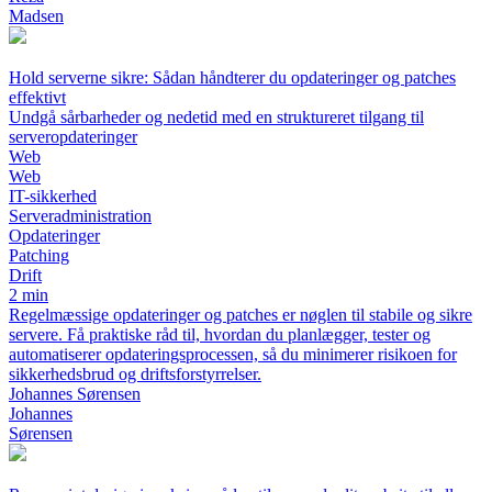
Madsen
Hold serverne sikre: Sådan håndterer du opdateringer og patches
effektivt
Undgå sårbarheder og nedetid med en struktureret tilgang til
serveropdateringer
Web
Web
IT-sikkerhed
Serveradministration
Opdateringer
Patching
Drift
2 min
Regelmæssige opdateringer og patches er nøglen til stabile og sikre
servere. Få praktiske råd til, hvordan du planlægger, tester og
automatiserer opdateringsprocessen, så du minimerer risikoen for
sikkerhedsbrud og driftsforstyrrelser.
Johannes Sørensen
Johannes
Sørensen