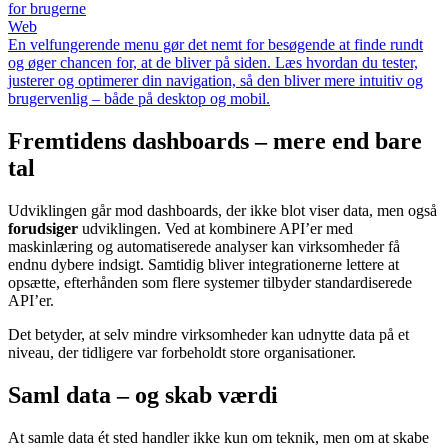
for brugerne
Web
En velfungerende menu gør det nemt for besøgende at finde rundt
og øger chancen for, at de bliver på siden. Læs hvordan du tester,
justerer og optimerer din navigation, så den bliver mere intuitiv og
brugervenlig – både på desktop og mobil.
Fremtidens dashboards – mere end bare
tal
Udviklingen går mod dashboards, der ikke blot viser data, men også
forudsiger
udviklingen. Ved at kombinere API’er med
maskinlæring og automatiserede analyser kan virksomheder få
endnu dybere indsigt. Samtidig bliver integrationerne lettere at
opsætte, efterhånden som flere systemer tilbyder standardiserede
API’er.
Det betyder, at selv mindre virksomheder kan udnytte data på et
niveau, der tidligere var forbeholdt store organisationer.
Saml data – og skab værdi
At samle data ét sted handler ikke kun om teknik, men om at skabe