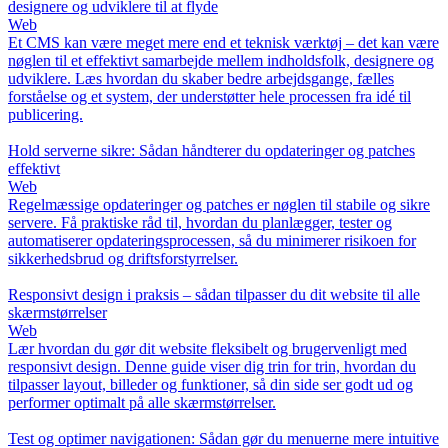
designere og udviklere til at flyde
Web
Et CMS kan være meget mere end et teknisk værktøj – det kan være
nøglen til et effektivt samarbejde mellem indholdsfolk, designere og
udviklere. Læs hvordan du skaber bedre arbejdsgange, fælles
forståelse og et system, der understøtter hele processen fra idé til
publicering.
Hold serverne sikre: Sådan håndterer du opdateringer og patches
effektivt
Web
Regelmæssige opdateringer og patches er nøglen til stabile og sikre
servere. Få praktiske råd til, hvordan du planlægger, tester og
automatiserer opdateringsprocessen, så du minimerer risikoen for
sikkerhedsbrud og driftsforstyrrelser.
Responsivt design i praksis – sådan tilpasser du dit website til alle
skærmstørrelser
Web
Lær hvordan du gør dit website fleksibelt og brugervenligt med
responsivt design. Denne guide viser dig trin for trin, hvordan du
tilpasser layout, billeder og funktioner, så din side ser godt ud og
performer optimalt på alle skærmstørrelser.
Test og optimer navigationen: Sådan gør du menuerne mere intuitive