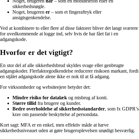
Noget, brugeren
har
– som en mobiltelefon eller en
sikkerhedsnøgle.
Noget, brugeren
er
– som et fingeraftryk eller
ansigtsgenkendelse.
Ved at kombinere to eller flere af disse faktorer bliver det langt sværere
for uvedkommende at logge ind, selv hvis de har fået fat i en
adgangskode.
Hvorfor er det vigtigt?
En stor del af alle sikkerhedsbrud skyldes svage eller genbrugte
adgangskoder. Flerfaktorgodkendelse reducerer risikoen markant, fordi
en stjålet adgangskode alene ikke er nok til at få adgang.
For virksomheder og websiteejere betyder det:
Mindre risiko for datalæk
og misbrug af konti.
Større tillid
fra brugere og kunder.
Bedre overholdelse af sikkerhedsstandarder
, som fx GDPR’s
krav om passende beskyttelse af persondata.
Kort sagt: MFA er en enkel, men effektiv måde at hæve
sikkerhedsniveauet uden at gøre brugeroplevelsen unødigt besværlig.