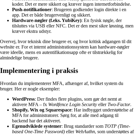
koder. Det er mere sikkert og kræver ingen internetforbindelse.
Push-notifikationer
: Brugeren godkender login direkte i en
app. Det er både brugervenligt og sikkert.
Hardware-nøgler (f.eks. YubiKey)
: En fysisk nøgle, der
tilsluttes via USB eller NFC. Det er den mest sikre løsning, men
kræver ekstra udstyr.
Overvej, hvor teknisk dine brugere er, og hvor kritisk adgangen til dit
website er. For et internt administrationssystem kan hardware-nøgler
være ideelle, mens en autentifikationsapp ofte er tilstrækkelig for
almindelige brugere.
Implementering i praksis
Hvordan du implementerer MFA, afhænger af, hvilket system du
bruger. Her er nogle eksempler:
WordPress
: Der findes flere plugins, som gør det nemt at
aktivere MFA – fx
Wordfence Login Security
eller
Two-Factor
.
Shopify, Wix og Squarespace
: Har indbygget understøttelse af
MFA for administratorer. Sørg for, at alle med adgang til
backend har det aktiveret.
Egenudviklede systemer
: Brug standarder som
TOTP (Time-
based One-Time Password)
eller
WebAuthn
, som understøttes af