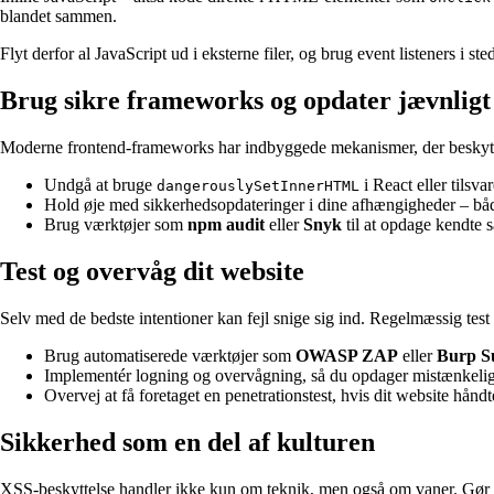
blandet sammen.
Flyt derfor al JavaScript ud i eksterne filer, og brug event listeners i 
Brug sikre frameworks og opdater jævnligt
Moderne frontend-frameworks har indbyggede mekanismer, der beskytt
Undgå at bruge
i React eller tilsv
dangerouslySetInnerHTML
Hold øje med sikkerhedsopdateringer i dine afhængigheder – både 
Brug værktøjer som
npm audit
eller
Snyk
til at opdage kendte s
Test og overvåg dit website
Selv med de bedste intentioner kan fejl snige sig ind. Regelmæssig test
Brug automatiserede værktøjer som
OWASP ZAP
eller
Burp Su
Implementér logning og overvågning, så du opdager mistænkelig ak
Overvej at få foretaget en penetrationstest, hvis dit website hånd
Sikkerhed som en del af kulturen
XSS-beskyttelse handler ikke kun om teknik, men også om vaner. Gør si