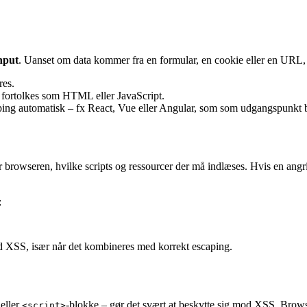
nput
. Uanset om data kommer fra en formular, en cookie eller en URL, s
res.
 fortolkes som HTML eller JavaScript.
caping automatisk – fx React, Vue eller Angular, som som udgangspunk
er browseren, hvilke scripts og ressourcer der må indlæses. Hvis en angrib
:
od XSS, især når det kombineres med korrekt escaping.
eller
-blokke – gør det svært at beskytte sig mod XSS. Brows
<script>