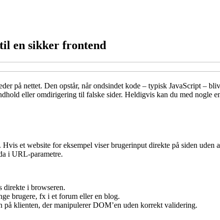
til en sikker frontend
der på nettet. Den opstår, når ondsindet kode – typisk JavaScript – bliv
f indhold eller omdirigering til falske sider. Heldigvis kan du med nogl
Hvis et website for eksempel viser brugerinput direkte på siden uden at 
ndda i URL-parametre.
s direkte i browseren.
e brugere, fx i et forum eller en blog.
n på klienten, der manipulerer DOM’en uden korrekt validering.