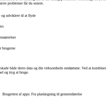
færre problemer får du senere.
og udviklere til at flyde
ivt
rmstørrelser
or brugerne
 kan skade både deres data og din virksomheds omdømme. Ved at kombi
el og tryg at bruge.
Brugertest af apps: Fra planlægning til gennemførelse