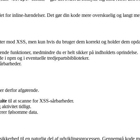
stedet for inline-hændelser. Det gør din kode mere overskuelig og langt me
er mod XSS, men kun hvis du bruger dem korrekt og holder dem opdat
arende funktioner, medmindre du er helt sikker på indholdets oprindelse.
i npm og i eventuelle tredjepartsbiblioteker.
årbarheder.
 er derfor afgørende.
ite
til at scanne for XSS-sårbarheder.
tivitet tidligt.
terer følsomme data.
kkerhed til en naturlig del af udviklingsprocessen. Gennemgå kode med 