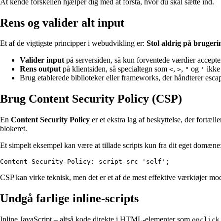
At kende forskellen hjælper dig med at forstå, hvor du skal sætte ind.
Rens og valider alt input
Et af de vigtigste principper i webudvikling er:
Stol aldrig på brugeri
Valider input
på serversiden, så kun forventede værdier accepte
Rens output
på klientsiden, så specialtegn som
,
,
og
ikke
<
>
"
'
Brug etablerede biblioteker eller frameworks, der håndterer es
Brug Content Security Policy (CSP)
En
Content Security Policy
er et ekstra lag af beskyttelse, der fortæll
blokeret.
Et simpelt eksempel kan være at tillade scripts kun fra dit eget domæne
CSP kan virke teknisk, men det er et af de mest effektive værktøjer m
Undgå farlige inline-scripts
Inline JavaScript – altså kode direkte i HTML-elementer som
onclick