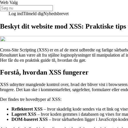
Web Valg
Log ind
Tilmeld dig
Nyhedsbrevet
Beskyt dit website mod XSS: Praktiske tips 
Cross-Site Scripting (XSS) er en af de mest udbredte og farlige sårbarhe
Resultatet kan være alt fra stjålne loginoplysninger til manipulation a
Her får du en praktisk guide til, hvordan du gør.
Forstå, hvordan XSS fungerer
XSS udnytter manglende kontrol over, hvad der bliver vist i browseren. 
brugere. Det kan ske i kommentarfelter, søgefelter, formularer eller e
Der findes tre hovedtyper af XSS:
Reflekteret XSS
– hvor skadelig kode sendes via et link og vise
Lageret XSS
– hvor koden gemmes i databasen og vises for mang
DOM-baseret XSS
– hvor sårbarheden ligger i JavaScript-kode