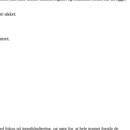
re sikker.
eret.
fokus på inputhåndtering, og sørg for, at hele teamet forstår de